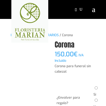
Inicio
/
ARREGLOS FUNERARIOS
/ Corona
Corona
150,00
€
IVA
Incluido
Corona para funeral sin
cabezal
Si
¿Envolver para
regalo?