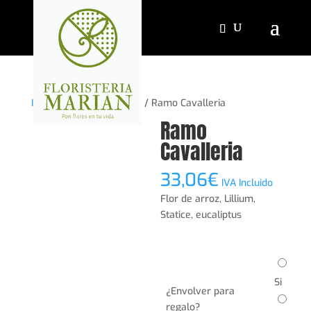
Inicio
/
DÍA DE LA MADRE
/ Ramo Cavalleria
Ramo
Cavalleria
33,06
€
IVA Incluido
Flor de arroz, Lillium,
Statice, eucaliptus
Si
¿Envolver para
regalo?